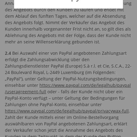
Annahme des Angebots beginnt am Tag nach der Absendung
des Angebots durch den Kunden zu laufen und endet mit
dem Ablauf des fünften Tages, welcher auf die Absendung
des Angebots folgt. Nimmt der Verkäufer das Angebot des
Kunden innerhalb vorgenannter Frist nicht an, so gilt dies als
Ablehnung des Angebots mit der Folge, dass der Kunde nicht
mehr an seine Willenserklärung gebunden ist.
2.4
Bei Auswahl einer von PayPal angebotenen Zahlungsart
erfolgt die Zahlungsabwicklung über den
Zahlungsdienstleister PayPal (Europe) S.à r.l. et Cie, S.C.A., 22-
24 Boulevard Royal, L-2449 Luxemburg (im Folgenden:
„PayPal“), unter Geltung der PayPal-Nutzungsbedingungen,
einsehbar unter
https://www.paypal.com
/de
/legalhub
/paypal
/useragreement-full
oder - falls der Kunde nicht über ein
PayPal-Konto verfügt – unter Geltung der Bedingungen für
Zahlungen ohne PayPal-Konto, einsehbar unter
https://www.paypal.com
/de
/legalhub
/paypal
/privacywax-full
.
Zahlt der Kunde mittels einer im Online-Bestellvorgang
auswählbaren von PayPal angebotenen Zahlungsart, erklärt
der Verkäufer schon jetzt die Annahme des Angebots des
Kunden in dem Zeitpunkt, in dem der Kunde den Button