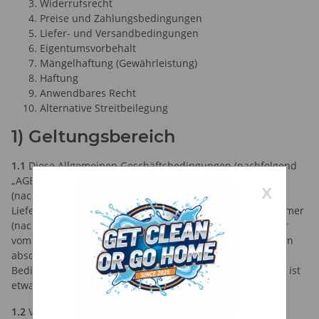
Widerrufsrecht
Preise und Zahlungsbedingungen
Liefer- und Versandbedingungen
Eigentumsvorbehalt
Mängelhaftung (Gewährleistung)
Haftung
Anwendbares Recht
Alternative Streitbeilegung
1) Geltungsbereich
1.1
Diese Allgemeinen Geschäftsbedingungen (nachfolgend
„AGB“) des Dennis Grube, handelnd unter „Soapy City“
x
(nachfolgend „Verkäufer"), gelten für alle Verträge zur
Lieferung von Waren, die ein Verbraucher oder Unternehmer
(nachfolgend „Kunde“) mit dem Verkäufer hinsichtlich der
vom Verkäufer in seinem Online-Shop dargestellten Waren
abschließt. Hiermit wird der Einbeziehung von eigenen
Bedingungen des Kunden widersprochen, es sei denn, es ist
etwas anderes vereinbart.
1.2
Verbraucher im Sinne dieser AGB ist jede natürliche