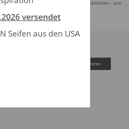
spiration
htes Duschvergnügen. Entdecke Marken mit Persönlichkeit – und
.2026 versendet
N Seifen aus den USA
Abonnieren