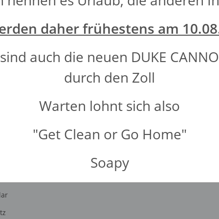
n nennen es Urlaub, die anderen In
t dein Marktplatz für handgemachte Seifen, ehrliche Düfte und ec
ue Lieblingsseife.
erden daher frühestens am 10.08
n sind auch die neuen DUKE CANNO
durch den Zoll
Warten lohnt sich also
lärung
regelmäßig und
timent per E-Mail zu.
Newsletter Abonnieren
"Get Clean or Go Home"
Soapy
e Informationen
ar
tz