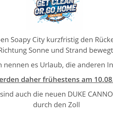
en Soapy City kurzfristig den Rüc
Willkommen in Soapy City
Richtung Sonne und Strand bewegt
„Get clean. Stay cool. Be Soapy“
n nennen es Urlaub, die anderen In
Und nun viel Spaß in "Soapy City"
erden daher frühestens am 10.08
n sind auch die neuen DUKE CANNO
durch den Zoll