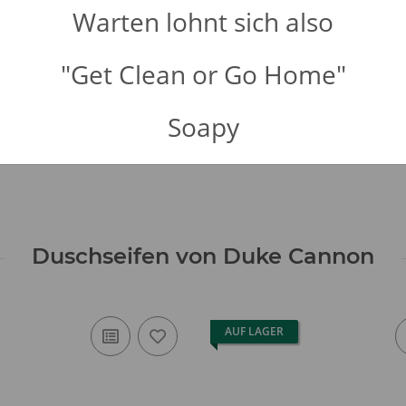
Warten lohnt sich also
"Get Clean or Go Home"
Soapy
Duschseifen von Duke Cannon
AUF LAGER