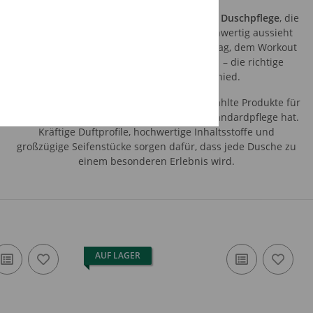
Bei Soapy City dreht sich alles um moderne
Duschpflege
, die
unkompliziert funktioniert und dabei hochwertig aussieht
und riecht. Ob nach einem langen Arbeitstag, dem Workout
oder zum perfekten Start in den Morgen – die richtige
Duschseife macht den Unterschied.
Unser Sortiment umfasst sorgfältig ausgewählte Produkte für
Jeden, der keine Lust auf austauschbare Standardpflege hat.
Kräftige Duftprofile, hochwertige Inhaltsstoffe und
großzügige Seifenstücke sorgen dafür, dass jede Dusche zu
einem besonderen Erlebnis wird.
AUF LAGER