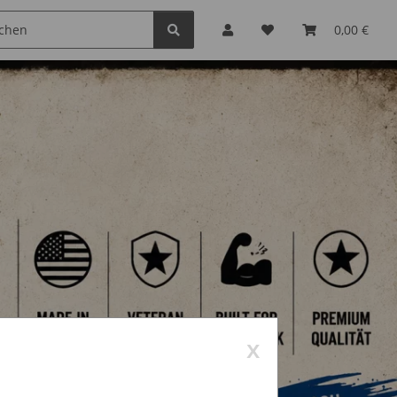
0,00 €
x