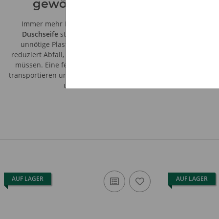
gewöhnlichem Duschgel.
Immer mehr Menschen entscheiden sich bewusst für
Duschseife
statt flüssigem Duschgel. Der Verzicht auf
unnötige Plastikverpackungen schont Ressourcen und
reduziert Abfall, ohne auf Komfort oder Pflege verzichten zu
müssen. Eine feste Seife hält oft länger, lässt sich einfach
transportieren und überzeugt mit einer intensiven Reinigung
und charaktervollen Düften.
AUF LAGER
AUF LAGER