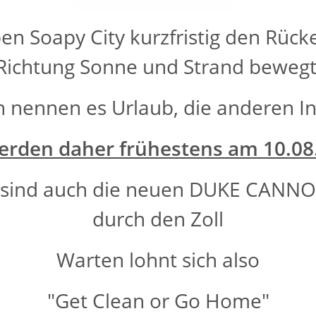
Riech
en Soapy City kurzfristig den Rüc
Stärke
Ein D
Richtung Sonne und Strand bewegt
macht,
Mit
1
n nennen es Urlaub, die anderen In
das, 
Dreif
erden daher frühestens am 10.08
nach 
9,
n sind auch die neuen DUKE CANNO
Endpre
durch den Zoll
M
Warten lohnt sich also
"Get Clean or Go Home"
terkarten anzeigen
ung
Bewertungen
Benachrichtigen, wenn verfü