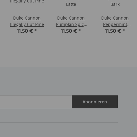
Duke Cannon
Duke Cannon
Duke Cannon
Illegally Cut Pine
Pumpkin Spice
Peppermint
Latte
Bark
11,50 €
*
11,50 €
*
11,50 €
*
Abonnieren