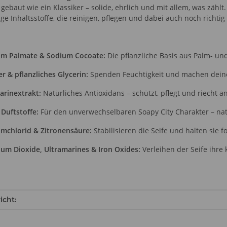
t gebaut wie ein Klassiker – solide, ehrlich und mit allem, was zählt.
e Inhaltsstoffe, die reinigen, pflegen und dabei auch noch richtig
um Palmate & Sodium Cocoate:
Die pflanzliche Basis aus Palm- und
r & pflanzliches Glycerin:
Spenden Feuchtigkeit und machen deine 
rinextrakt:
Natürliches Antioxidans – schützt, pflegt und riecht 
 Duftstoffe:
Für den unverwechselbaren Soapy City Charakter – natü
umchlorid & Zitronensäure:
Stabilisieren die Seife und halten sie f
ium Dioxide, Ultramarines & Iron Oxides:
Verleihen der Seife ihre 
enschaft
icht: