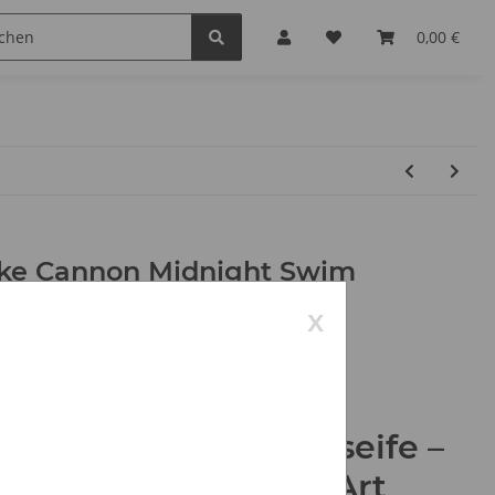
0,00 €
ke Cannon Midnight Swim
x
elnummer:
4
850008675867
orie:
Duke Cannon
dnight Swim Duschseife
–
frischung auf echte Art