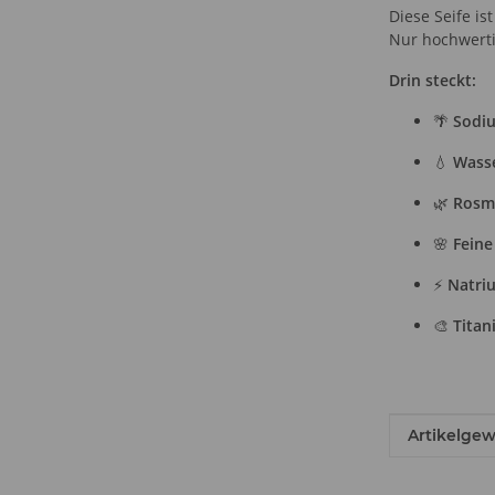
Diese Seife is
Nur hochwertig
Drin steckt:
🌴
Sodi
💧
Wasse
🌿
Rosma
🌸
Feine
⚡
Natri
🎨
Titan
Produkteig
Wert
Artikelgew