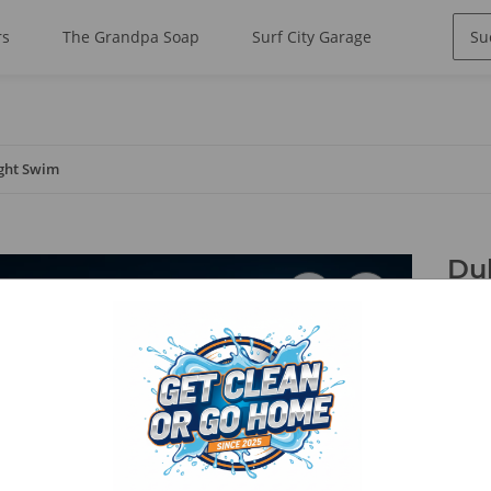
rs
The Grandpa Soap
Surf City Garage
ght Swim
Du
Artik
GTIN:
Kateg
Mi
Er