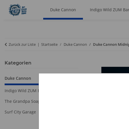
Duke Cannon
Indigo Wild ZUM Ba
Zurück zur Liste
Startseite
Duke Cannon
Duke Cannon Midni
Kategorien
Duke Cannon
Indigo Wild ZUM Bars
The Grandpa Soap
Surf City Garage