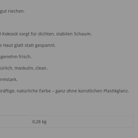
 gut riechen.
 Kokosöl sorgt für dichten, stabilen Schaum.
Haut glatt statt gespannt.
angenehm frisch.
rlich, maskulin, clean.
ormstark.
kräftige, natürliche Farbe – ganz ohne künstlichen Plastikglanz.
0,28
kg