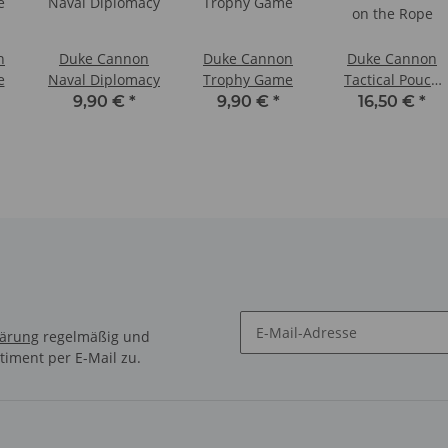
n
Duke Cannon
Duke Cannon
Duke Cannon
e
Naval Diplomacy
Trophy Game
Tactical Pouch
on the Rope
9,90 €
*
9,90 €
*
16,50 €
*
lärung
regelmäßig und
timent per E-Mail zu.
Newsletter Abonnieren