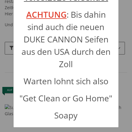
restaurierten Klassikern Und einer Garage, die eher ein
Zeitkapsel-Universum ist
ACHTUNG
: Bis dahin
Hier trifft Detailbesessenheit auf Nostalgie.
sind auch die neuen
Und jedes Produkt ist ein Stück davon.
DUKE CANNON Seifen
Filter und Sortierung
aus den USA durch den
Zoll
Artikel 1 - 2 von 2
Warten lohnt sich also
AUF LAGER
TOP
"Get Clean or Go Home"
Soapy